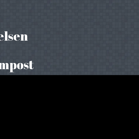
elsen
ompost