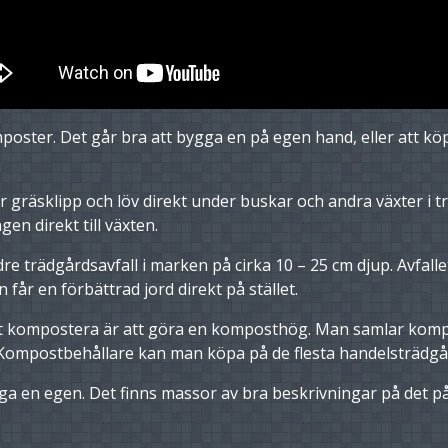
mposter. Det går bra att bygga en på egen hand, eller att kö
 gräsklipp och löv direkt under buskar och andra växter i tr
en direkt till växten.
re trädgårdsavfall i marken på cirka 10 – 25 cm djup. Avfal
år en förbättrad jord direkt på stället.
tt kompostera är att göra en komposthög. Man samlar kompo
. Kompostbehållare kan man köpa på de flesta handelsträdg
ga en egen. Det finns massor av bra beskrivningar på det på